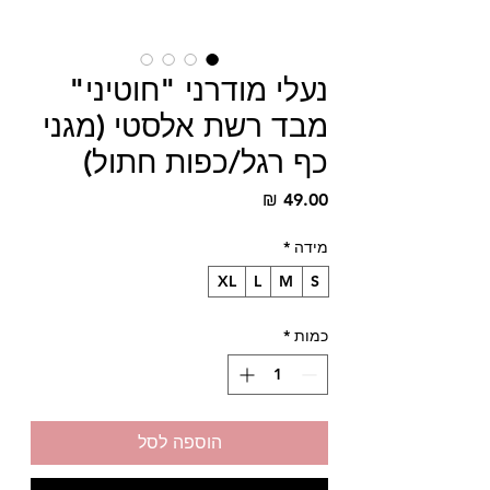
נעלי מודרני "חוטיני"
מבד רשת אלסטי (מגני
כף רגל/כפות חתול)
מחיר
מידה
*
XL
L
M
S
כמות
*
הוספה לסל