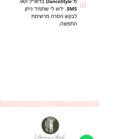
מ־DanceStyle בדוא"ל ו/או 
SMS. ידוע לי שתמיד ניתן 
לבקש הסרה מרשימת 
התפוצה.