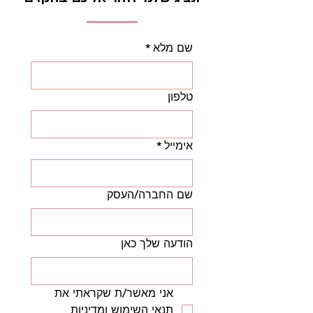
מרבית.
מתלבטים בין HELENA ל-MERIDA או לגבי
המידה המדויקת? שלחו לנו הודעה מהירה
שם מלא
*
בוואטסאפ ל-052-8622938 עם מידת הנעליים
הנוכחית ומבנה כף הרגל, והצוות המקצועי שלנו
ישמח לעזור לכם לבחור את הדגם המושלם
לאימון!
טלפון
אימייל
*
שם החברה/העסק
הודעה שלך כאן
אני מאשר/ת שקראתי את 
תנאי השימוש ומדיניות 